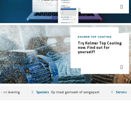
KOLMER TOP COATING
Try Kolmer Top Coating
now. Find out for
yourself!
te en levering
Specials
Op maat gemaakt of aangepast
Service
2