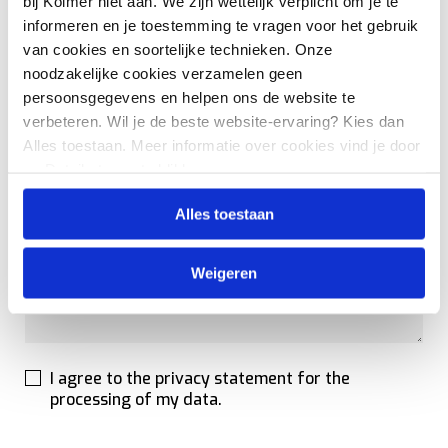
bij Kolmer niet aan. We zijn wettelijk verplicht om je te
informeren en je toestemming te vragen voor het gebruik
van cookies en soortelijke technieken. Onze
noodzakelijke cookies verzamelen geen
E-mail*
persoonsgegevens en helpen ons de website te
verbeteren. Wil je de beste website-ervaring? Kies dan
Alles toestaan. Meer informatie over cookies vind je door
op Details tonen te klikken.
Message / question
Alles toestaan
Weigeren
I agree to the privacy statement for the
processing of my data.