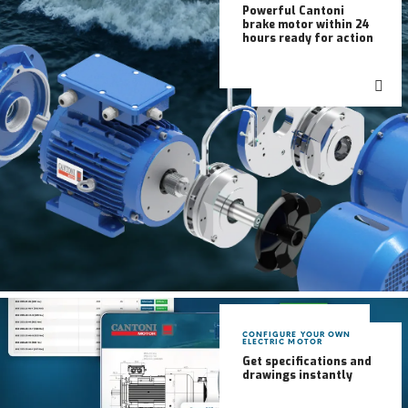
Powerful Cantoni
brake motor within 24
hours ready for action
CONFIGURE YOUR OWN
ELECTRIC MOTOR
Get specifications and
drawings instantly