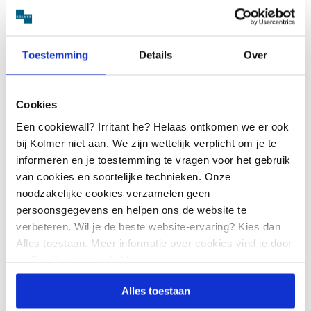
SPEED SPECIALS SERVICE
Speed, specials en service zijn de kernwaarden van
Kolmer; snelle levering, modificatie van
Toestemming
Details
Over
elektromotoren en 24/7-service bij stilstaande
motor. ‘Het aanbrengen en uitharden van KTC die
overigens uitsluitend op onze eigen elektromotoren
Cookies
toepasbaar is, kost weliswaar 7 dagen om een
Een cookiewall? Irritant he? Helaas ontkomen we er ook
slijtvaste gladde ondergrond te kunnen garanderen,
bij Kolmer niet aan. We zijn wettelijk verplicht om je te
maar we hebben wel het gevoel dat we met Kolmer
informeren en je toestemming te vragen voor het gebruik
Top Coating de vraag van onze klanten hebben
van cookies en soortelijke technieken. Onze
kunnen overtreffen’, sluit Jan Bakker af.
noodzakelijke cookies verzamelen geen
persoonsgegevens en helpen ons de website te
verbeteren. Wil je de beste website-ervaring? Kies dan
Speciaal ontwikkelde coating – die overigens alleen
Alles toestaan. Meer informatie over cookies vind je door
op de eigen motoren wordt toegepast – verankert in
op Details tonen te klikken.
het metaal en beschermt de behuizing tegen
extreme omstandigheden.
Alles toestaan