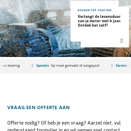
KOLMER TOP COATING
Verlengt de levensduur
van je motor met 4 jaar.
Ontdek het zelf!
of aangepast
Service
24/7-vervanging en oorzaakanalyse
Stock
VRAAG EEN OFFERTE AAN
Offerte nodig? Of heb je een vraag? Aarzel niet, vul
onderstaand formulier in en wij nemen snel contact