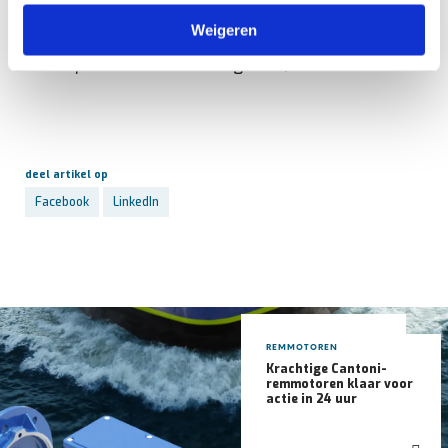
Bovenstaand artikel is gepubliceerd in vakblad
Weigeren
Aandrijven en Besturen uitgave 2, 2022:
Aandrijvenenbesturen.nl uitgave 2, 2022
deel artikel op
Facebook
LinkedIn
REMMOTOREN
Krachtige Cantoni-
remmotoren klaar voor
actie in 24 uur