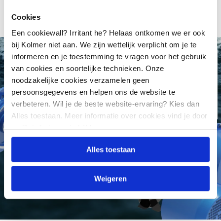
Cookies
Een cookiewall? Irritant he? Helaas ontkomen we er ook
bij Kolmer niet aan. We zijn wettelijk verplicht om je te
informeren en je toestemming te vragen voor het gebruik
REMMOTOREN
van cookies en soortelijke technieken. Onze
Krachtige Cantoni-
remmotoren klaar voor
noodzakelijke cookies verzamelen geen
actie in 24 uur
persoonsgegevens en helpen ons de website te
verbeteren. Wil je de beste website-ervaring? Kies dan
Alles toestaan. Meer informatie over cookies vind je door
op Details tonen te klikken.
Alles toestaan
Weigeren