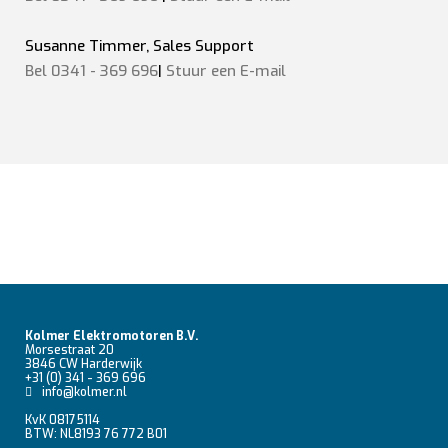
Susanne Timmer, Sales Support
Bel 0341 - 369 696
|
Stuur een E-mail
Kolmer Elektromotoren B.V.
Morsestraat 20
3846 CW Harderwijk
+31 (0) 341 - 369 696
info@kolmer.nl
KvK 08175114
BTW: NL8193 76 772 B01