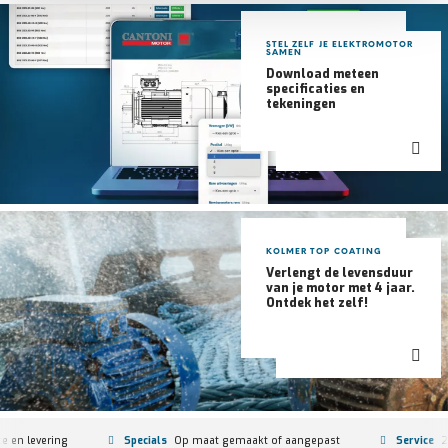
STEL ZELF JE ELEKTROMOTOR
SAMEN
Download meteen
specificaties en
tekeningen
KOLMER TOP COATING
Verlengt de levensduur
van je motor met 4 jaar.
Ontdek het zelf!
te en levering
Specials
Op maat gemaakt of aangepast
Service
2