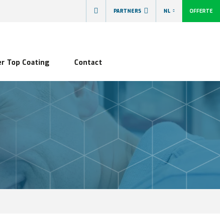
 gemaakt of aangepast
Stock
20.000 motoren op voor
OFFERTE
PARTNERS
NL
r Top Coating
Contact