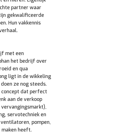
ichte partner waar
ijn gekwalificeerde
pen. Hun vakkennis
 verhaal.
ijf met een
ohan het bedrijf over
groeid en qua
g ligt in de wikkeling
 doen ze nog steeds.
e concept dat perfect
Denk aan de verkoop
e vervangingsmarkt),
ng, servotechniek en
 ventilatoren, pompen,
e maken heeft.