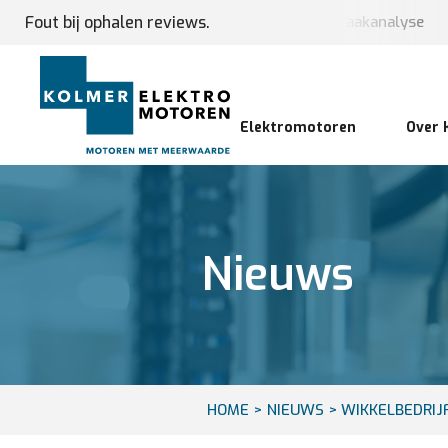
oorraad
Fout bij ophalen reviews.
Service
24/7-vervanging en oorzaakanalyse
Elektromotoren
Over 
Nieuws
HOME
>
NIEUWS
> WIKKELBEDRIJF