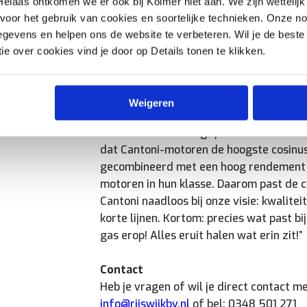
Helaas ontkomen we er ook bij Kolmer niet aan. We zijn wettelijk
elektromotoren
, zijn van hoge kwalitei
voor het gebruik van cookies en soortelijke technieken. Onze n
jarenlang mee, en dat is niet voor niets
evens en helpen ons de website te verbeteren. Wil je de beste
een uitstekende opbouw en samenstelli
ie over cookies vind je door op Details tonen te klikken.
krachtige, stabiele lagers en sterke flen
vergelijkbare merken vaak missen.
Weigeren
Bovendien blijft het merk doorontwikkel
wordt steeds belangrijker. Eén van onz
dat Cantoni-motoren de hoogste cosinus
gecombineerd met een hoog rendement z
motoren in hun klasse. Daarom past de 
Cantoni naadloos bij onze visie: kwaliteit
korte lijnen. Kortom: precies wat past bi
gas erop! Alles eruit halen wat erin zit!”
Contact
Heb je vragen of wil je direct contact me
info@rijswijkbv.nl
of bel: 0348 501 271