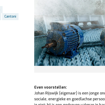
n
Cantoni
Even voorstellen:
Johan Rijswijk (eigenaar) is een jonge 
sociale, energieke en goedlachse persoon
je niet: hij is een gedreven vakman in har