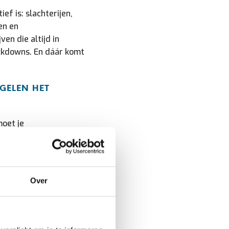
ief is: slachterijen,
en en
ven die altijd in
ockdowns. En dáár komt
EGELEN HET
moet je
werken met
 Kolmer past daar
iseert, met snelle
catie en een grote
Over
 met name de
Cantoni