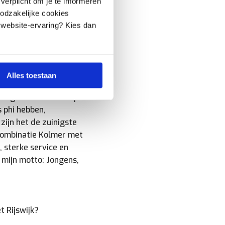
 verplicht om je te informeren
t. We werken er al
oodzakelijke cookies
. Die motoren hebben
 website-ervaring? Kies dan
ng – denk aan
zen, iets wat
Alles toestaan
en. Energiezuinigheid
e engineers merkte op
 phi hebben,
ijn het de zuinigste
combinatie Kolmer met
, sterke service en
j mijn motto: Jongens,
t Rijswijk?