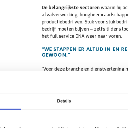
De belangrijkste sectoren
waarin hij act
afvalverwerking, hoogheemraadschapp
productiebedrijven. Stuk voor stuk bedrij
bedrijf moeten blijven – zelfs tijdens l
het full service DNA weer naar voren.
“WE STAPPEN ER ALTIJD IN EN R
GEWOON.”
“Voor deze branche en dienstverlening 
kwaliteitsproducten leveren en samen
leveranciers die hetzelfde DNA hebben.
goed bij: klantgericht, denkt mee en real
levering via consignatievoorraden op lo
Details
eigen voorraad met 24/7 service."
Johan vervolgt:
“Maar ook de producten die ze leveren,