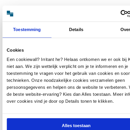
VRAAG EEN OFFERTE AAN
Offerte nodig? Of heb je een vraag? Aarzel niet, vul
Toestemming
Details
Ove
onderstaand formulier in en wij nemen snel contact
met je op.
Cookies
Bedrijfsnaam*
Een cookiewall? Irritant he? Helaas ontkomen we er ook bij 
niet aan. We zijn wettelijk verplicht om je te informeren en je
toestemming te vragen voor het gebruik van cookies en soort
technieken. Onze noodzakelijke cookies verzamelen geen
Voornaam*
persoonsgegevens en helpen ons de website te verbeteren. W
de beste website-ervaring? Kies dan Alles toestaan. Meer in
over cookies vind je door op Details tonen te klikken.
Achternaam*
Alles toestaan